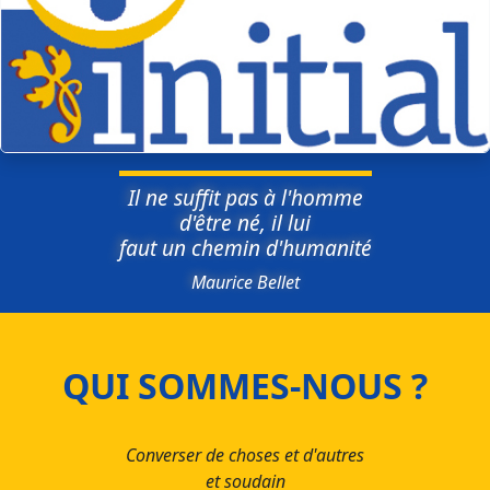
Il ne suffit pas à l'homme
d'être né, il lui
faut un chemin d'humanité
Maurice Bellet
QUI SOMMES-NOUS ?
Converser de choses et d'autres
et soudain